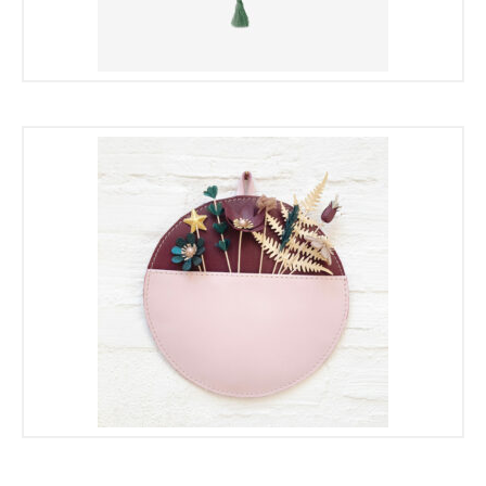
€
€
€