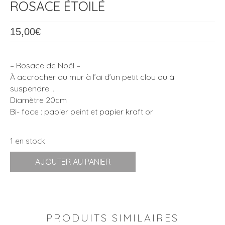
ROSACE ÉTOILÉ
15,00
€
– Rosace de Noêl –
À accrocher au mur à l’ai d’un petit clou ou à
suspendre …
Diamètre 20cm
Bi- face : papier peint et papier kraft or
1 en stock
quantité
AJOUTER AU PANIER
de
Rosace
étoilé
PRODUITS SIMILAIRES