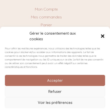
Mon Compte
Mes commandes
Panier
Gérer le consentement aux
cookies
NEWSLETTER
Pour offrir les meilleures expériences, nous utilisons des technologies telles que les
cookies pour stocker et/ou accéder aux informations des appareils. Le fait de
consentir à ces technologies nous permettra de traiter des données telles que le
comportement de navigation ou les ID uniques sur ce site. Le fait de ne pas consentir
ou de retirer son consentement peut avoir un effet négatif sur certaines
caractéristiques et fonctions.
Accepter
Refuser
Plan du site
Politique de confidentialité
Cookies
Voir les préférences
Conditions générales de vente