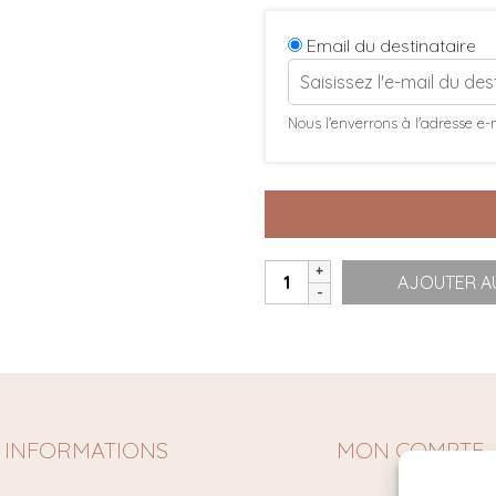
Email du destinataire
Nous l'enverrons à l'adresse e-
quantité
AJOUTER AU
de
Carte
Cadeau
INFORMATIONS
MON COMPTE