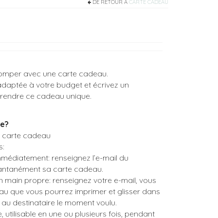
DE RETOUR À
CARTE CADEAU
omper avec une carte cadeau.
adaptée à votre budget et écrivez un
rendre ce cadeau unique.
ne?
a carte cadeau
s:
immédiatement: renseignez l’e-mail du
stantanément sa carte cadeau.
en main propre: renseignez votre e-mail, vous
eau que vous pourrez imprimer et glisser dans
 au destinataire le moment voulu.
, utilisable en une ou plusieurs fois, pendant