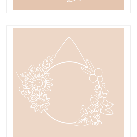
€
€
€
€