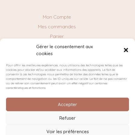
Mon Compte
Mes commandes
Panier
Gérer le consentement aux
cookies
NEWSLETTER
Pour offrir les meilleures expériences, nous utilisons des technologies telles que les
cookies pour stocker et/ou accéder aux informations des appareils. Le fait de
consentir à ces technologies nous permettra de traiter des données telles que le
comportement de navigation ou les ID uniques sur ce site. Le fait de ne pas consentir
ou de retirer son consentement peut avoir un effet négatif sur certaines
caractéristiques et fonctions.
Accepter
Refuser
Plan du site
Politique de confidentialité
Cookies
Voir les préférences
Conditions générales de vente