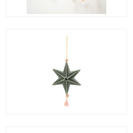
€
€
€