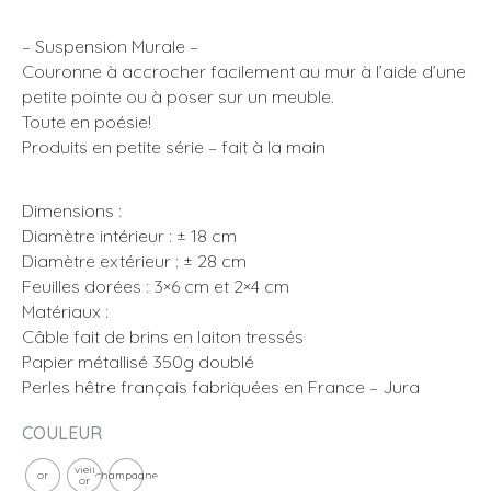
– Suspension Murale –
Couronne à accrocher facilement au mur à l’aide d’une
petite pointe ou à poser sur un meuble.
Toute en poésie!
Produits en petite série – fait à la main
Dimensions :
Diamètre intérieur : ± 18 cm
Diamètre extérieur : ± 28 cm
Feuilles dorées : 3×6 cm et 2×4 cm
Matériaux :
Câble fait de brins en laiton tressés
Papier métallisé 350g doublé
Perles hêtre français fabriquées en France – Jura
COULEUR
vieil
or
champagne
or