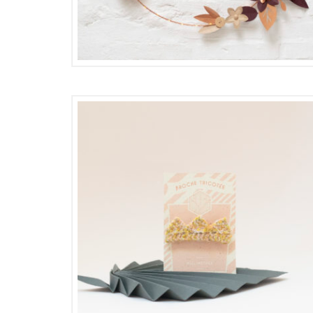
122,00
€
61,00
€