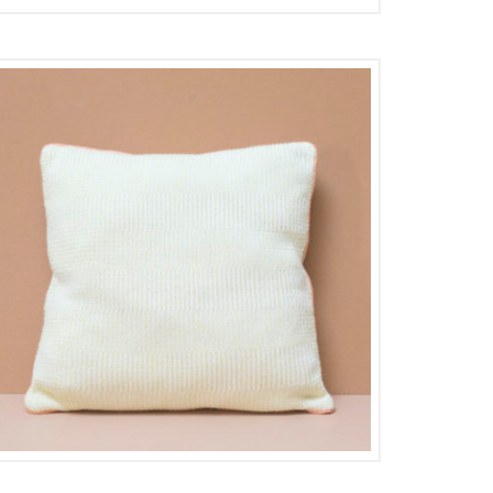
75,00
€
37,50
€