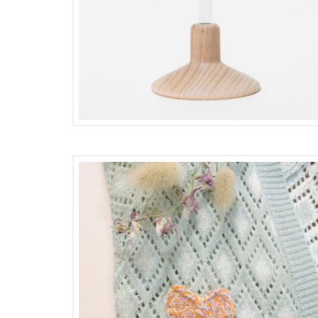
25,00
€
12,50
€