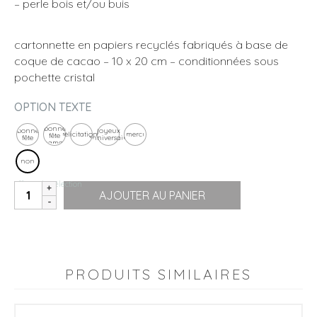
– perle bois et/ou buis
cartonnette en papiers recyclés fabriqués à base de
coque de cacao – 10 x 20 cm – conditionnées sous
pochette cristal
OPTION TEXTE
bonne
bonne
joyeux
félicitations
merci
fête
fête
anniversaire
maman
non
Effacer la sélection
quantité
AJOUTER AU PANIER
de
Brindilles
|
ortie
|
PRODUITS SIMILAIRES