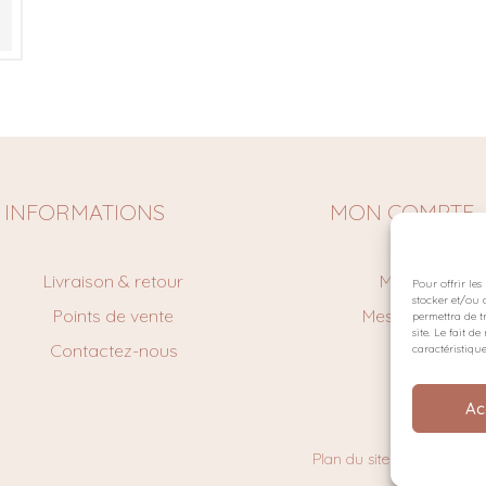
INFORMATIONS
MON COMPTE
Livraison & retour
Mon Compte
Pour offrir le
stocker et/ou 
Points de vente
Mes command
permettra de t
site. Le fait 
Contactez-nous
Panier
caractéristique
Ac
Plan du site
Politique de 