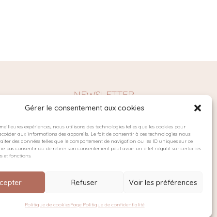
NEWSLETTER
Gérer le consentement aux cookies
s meilleures expériences, nous utilisons des technologies telles que les cookies pour
accéder aux informations des appareils. Le fait de consentir à ces technologies nous
es
raiter des données telles que le comportement de navigation ou les ID uniques sur ce
de ne pas consentir ou de retirer son consentement peut avoir un effet négatif sur certaines
s et fonctions.
cepter
Refuser
Voir les préférences
confidentialité
Cookies
Conditions générales de vente
Politique de cookies
Page Politique de confidentialité