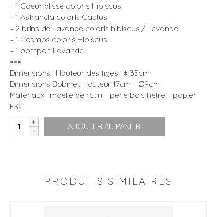
– 1 Coeur plissé coloris Hibiscus
– 1 Astrancia coloris Cactus
– 2 brins de Lavande coloris hibiscus / Lavande
– 1 Cosmos coloris Hibiscus
– 1 pompon Lavande
===
Dimensions : Hauteur des tiges : ± 35cm
Dimensions Bobine : Hauteur 17cm – Ø9cm
Matériaux : moelle de rotin – perle bois hêtre – papier
FSC
quantité
AJOUTER AU PANIER
de
Bouquet
|
coeur
|
PRODUITS SIMILAIRES