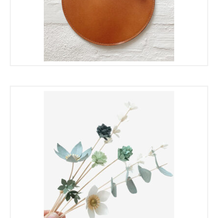
€
€
€