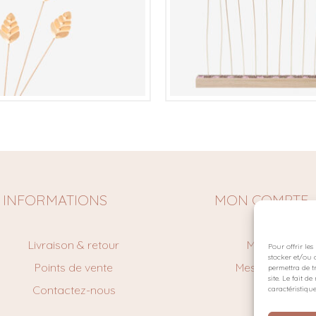
€
€
INFORMATIONS
MON COMPTE
Livraison & retour
Mon Compte
Pour offrir le
stocker et/ou 
Points de vente
Mes command
permettra de t
site. Le fait 
Contactez-nous
Panier
caractéristique