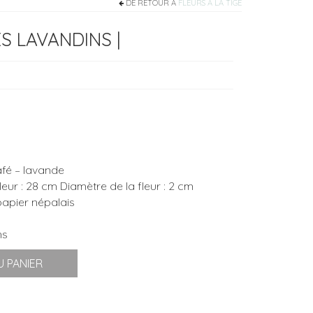
DE RETOUR À
FLEURS À LA TIGE
ES LAVANDINS |
afé – lavande
leur : 28 cm Diamètre de la fleur : 2 cm
 papier népalais
ns
 PANIER