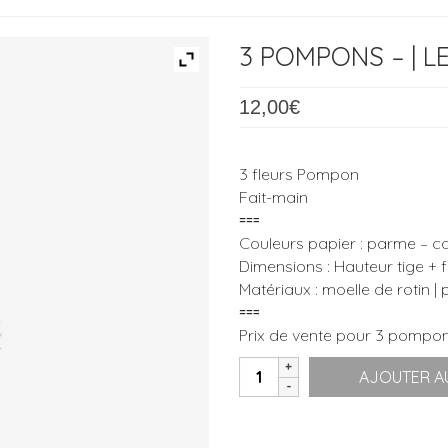
3 POMPONS – | L
12,00
€
3 fleurs Pompon
Fait-main
⩶
Couleurs papier : parme – c
Dimensions : Hauteur tige + f
Matériaux : moelle de rotin |
⩶
Prix de vente pour 3 pompo
quantité
AJOUTER AU
de
3
Pompons