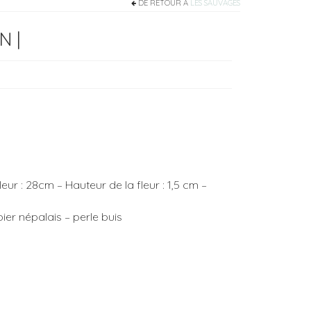
DE RETOUR À
LES SAUVAGES
N |
eur : 28cm – Hauteur de la fleur : 1,5 cm –
pier népalais – perle buis