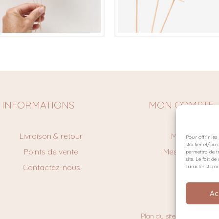
€
€
INFORMATIONS
MON COMPTE
Livraison & retour
Mon Compte
Pour offrir le
stocker et/ou 
Points de vente
Mes command
permettra de t
site. Le fait 
Contactez-nous
Panier
caractéristique
Ac
Plan du site
Politique de 