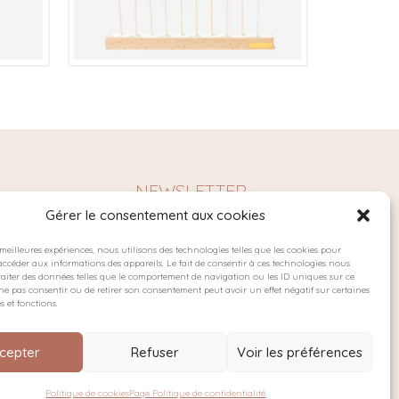
€
NEWSLETTER
Gérer le consentement aux cookies
s meilleures expériences, nous utilisons des technologies telles que les cookies pour
accéder aux informations des appareils. Le fait de consentir à ces technologies nous
es
raiter des données telles que le comportement de navigation ou les ID uniques sur ce
de ne pas consentir ou de retirer son consentement peut avoir un effet négatif sur certaines
s et fonctions.
cepter
Refuser
Voir les préférences
confidentialité
Cookies
Conditions générales de vente
Politique de cookies
Page Politique de confidentialité