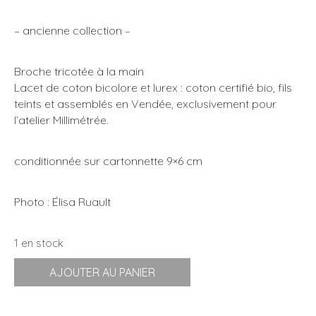
initial
actuel
était :
est :
– ancienne collection –
16,00€.
8,00€.
Broche tricotée à la main
Lacet de coton bicolore et lurex : coton certifié bio, fils
teints et assemblés en Vendée, exclusivement pour
l’atelier Millimétrée.
conditionnée sur cartonnette 9×6 cm
Photo : Élisa Ruault
1 en stock
quantité
AJOUTER AU PANIER
de
Broche
|