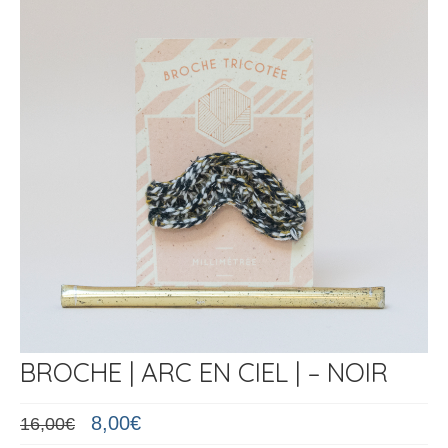
Les Ateliers
BROCHE | ARC EN CIEL | – NOIR
Le
Le
8,00
€
16,00
€
prix
prix