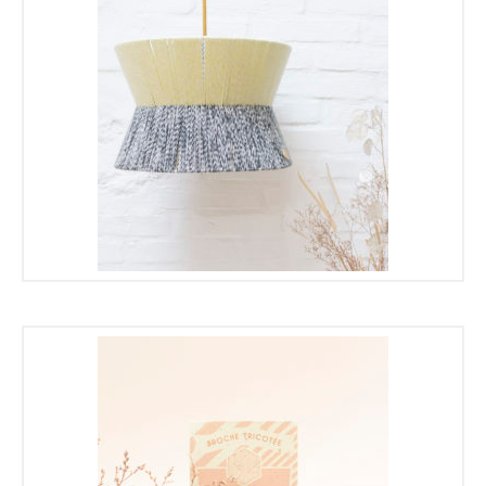
155,00
€
77,50
€