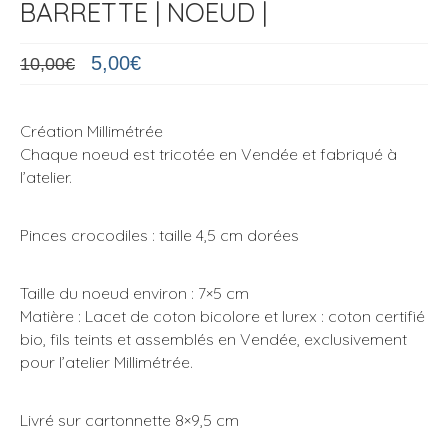
BARRETTE | NOEUD |
Le
Le
5,00
€
10,00
€
prix
prix
initial
actuel
était :
est :
Création Millimétrée
10,00€.
5,00€.
Chaque noeud est tricotée en Vendée et fabriqué à
l’atelier.
Pinces crocodiles : taille 4,5 cm dorées
Taille du noeud environ : 7×5 cm
Matière : Lacet de coton bicolore et lurex : coton certifié
bio, fils teints et assemblés en Vendée, exclusivement
pour l’atelier Millimétrée.
Livré sur cartonnette 8×9,5 cm