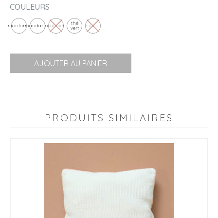
COULEURS
thé
moutarde
mandarine
palmier
citron
vert
AJOUTER AU PANIER
PRODUITS SIMILAIRES