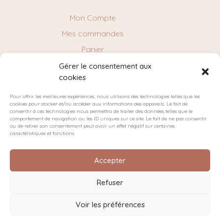
Mon Compte
Mes commandes
Panier
Gérer le consentement aux
cookies
NEWSLETTER
Pour offrir les meilleures expériences, nous utilisons des technologies telles que les
cookies pour stocker et/ou accéder aux informations des appareils. Le fait de
consentir à ces technologies nous permettra de traiter des données telles que le
comportement de navigation ou les ID uniques sur ce site. Le fait de ne pas consentir
ou de retirer son consentement peut avoir un effet négatif sur certaines
caractéristiques et fonctions.
Accepter
Refuser
Plan du site
Politique de confidentialité
Cookies
Voir les préférences
Conditions générales de vente