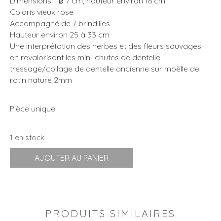
Dimensions : ⌀ 7 cm, hauteur environ 16 cm
Coloris vieux rose
Accompagné de 7 brindilles
Hauteur environ 25 à 33 cm
Une interprétation des herbes et des fleurs sauvages
en revalorisant les mini-chutes de dentelle :
tressage/collage de dentelle ancienne sur moëlle de
rotin nature 2mm
Pièce unique
1 en stock
quantité
AJOUTER AU PANIER
de
Soliflore
x
Brindilles
10
PRODUITS SIMILAIRES