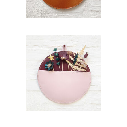
€
€
€
€