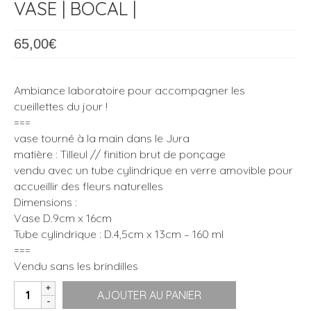
VASE | BOCAL |
65,00
€
Ambiance laboratoire pour accompagner les
cueillettes du jour !
===
vase tourné à la main dans le Jura
matière : Tilleul // finition brut de ponçage
vendu avec un tube cylindrique en verre amovible pour
accueillir des fleurs naturelles
Dimensions :
Vase D.9cm x 16cm
Tube cylindrique : D.4,5cm x 13cm – 160 ml
===
Vendu sans les brindilles
quantité
AJOUTER AU PANIER
de