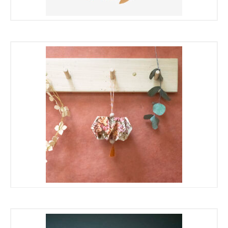
€
€
€