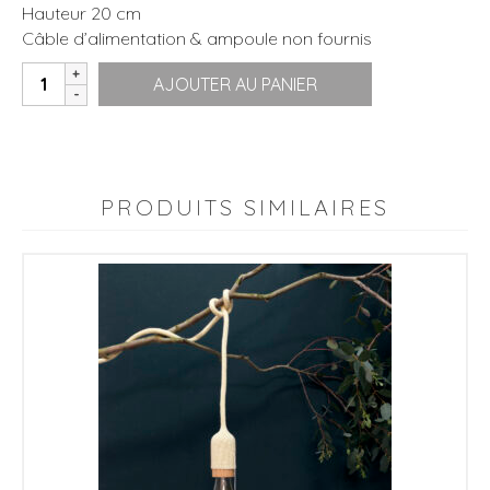
Hauteur 20 cm
Câble d’alimentation & ampoule non fournis
quantité
AJOUTER AU PANIER
de
Diabolo
|
Mandarine
|
PRODUITS SIMILAIRES