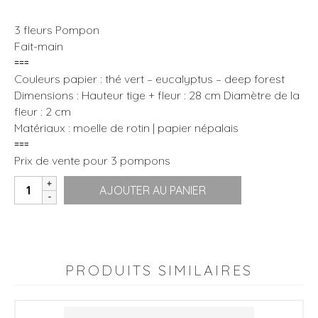
3 fleurs Pompon
Fait-main
⩶
Couleurs papier : thé vert – eucalyptus – deep forest
Dimensions : Hauteur tige + fleur : 28 cm Diamètre de la
fleur : 2 cm
Matériaux : moelle de rotin | papier népalais
⩶
Prix de vente pour 3 pompons
quantité
AJOUTER AU PANIER
de
3
Pompons
-
|
PRODUITS SIMILAIRES
Les
Eucalyptus
|