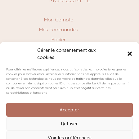
Mon Compte
Mes commandes
Panier
Gérer le consentement aux
cookies
NEWSLETTER
Pour offrir les meilleures expériences, nous utilisons des technologies telles que les
cookies pour stocker et/ou accéder aux informations des appareils. Le fait de
consentir à ces technologies nous permettra de traiter des données telles que le
comportement de navigation ou les ID uniques sur ce site. Le fait de ne pas consentir
ou de retirer son consentement peut avoir un effet négatif sur certaines
caractéristiques et fonctions.
Accepter
Refuser
Plan du site
Politique de confidentialité
Cookies
Voir les préférences