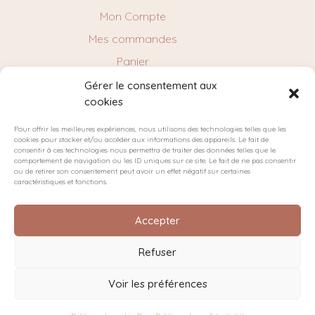
Mon Compte
Mes commandes
Panier
Gérer le consentement aux
cookies
NEWSLETTER
Pour offrir les meilleures expériences, nous utilisons des technologies telles que les
cookies pour stocker et/ou accéder aux informations des appareils. Le fait de
consentir à ces technologies nous permettra de traiter des données telles que le
comportement de navigation ou les ID uniques sur ce site. Le fait de ne pas consentir
ou de retirer son consentement peut avoir un effet négatif sur certaines
caractéristiques et fonctions.
Accepter
Refuser
Plan du site
Politique de confidentialité
Cookies
Voir les préférences
Conditions générales de vente
© 2025 Millimétrée