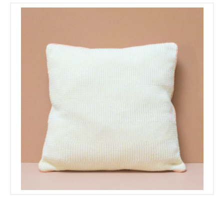
Les Ateliers
75,00
€
37,50
€