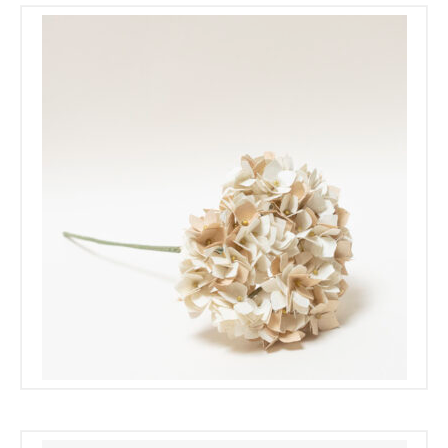
Les Ateliers
€
€