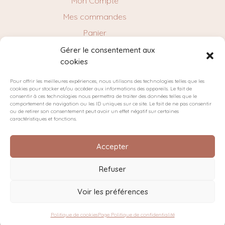
Mon Compte
Mes commandes
Panier
Gérer le consentement aux
cookies
NEWSLETTER
Pour offrir les meilleures expériences, nous utilisons des technologies telles que les
cookies pour stocker et/ou accéder aux informations des appareils. Le fait de
consentir à ces technologies nous permettra de traiter des données telles que le
comportement de navigation ou les ID uniques sur ce site. Le fait de ne pas consentir
ou de retirer son consentement peut avoir un effet négatif sur certaines
caractéristiques et fonctions.
Accepter
Refuser
Plan du site
Politique de confidentialité
Cookies
Voir les préférences
Conditions générales de vente
© 2025 Millimétrée
Politique de cookies
Page Politique de confidentialité