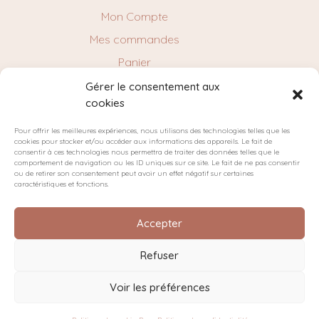
Mon Compte
Mes commandes
Panier
Gérer le consentement aux
cookies
NEWSLETTER
Pour offrir les meilleures expériences, nous utilisons des technologies telles que les
cookies pour stocker et/ou accéder aux informations des appareils. Le fait de
consentir à ces technologies nous permettra de traiter des données telles que le
comportement de navigation ou les ID uniques sur ce site. Le fait de ne pas consentir
ou de retirer son consentement peut avoir un effet négatif sur certaines
caractéristiques et fonctions.
Accepter
Refuser
Plan du site
Politique de confidentialité
Cookies
Voir les préférences
Conditions générales de vente
© 2025 Millimétrée