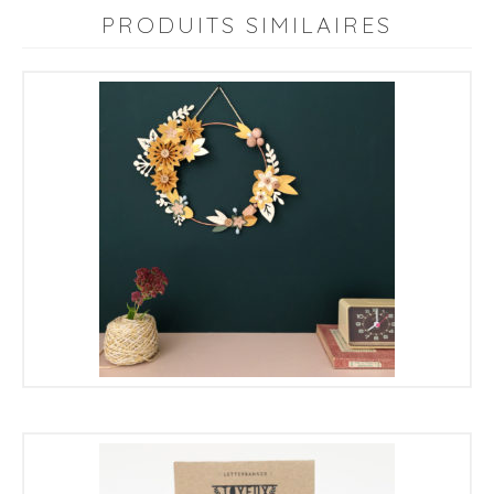
Noël
PRODUITS SIMILAIRES
|
or
|
€