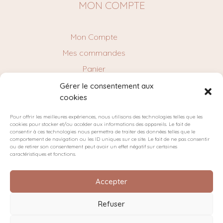
MON COMPTE
Mon Compte
Mes commandes
Panier
Gérer le consentement aux
cookies
NEWSLETTER
Pour offrir les meilleures expériences, nous utilisons des technologies telles que les
cookies pour stocker et/ou accéder aux informations des appareils. Le fait de
consentir à ces technologies nous permettra de traiter des données telles que le
comportement de navigation ou les ID uniques sur ce site. Le fait de ne pas consentir
ou de retirer son consentement peut avoir un effet négatif sur certaines
caractéristiques et fonctions.
Accepter
Refuser
Plan du site
Politique de confidentialité
Cookies