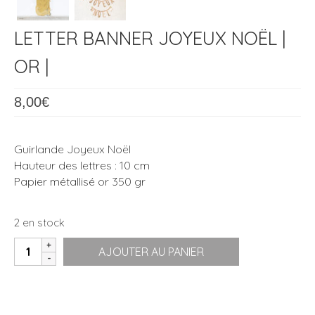
LETTER BANNER JOYEUX NOËL |
OR |
8,00
€
Guirlande Joyeux Noël
Hauteur des lettres : 10 cm
Papier métallisé or 350 gr
2 en stock
quantité
AJOUTER AU PANIER
de
Letter
Banner
Joyeux