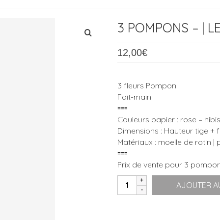
3 POMPONS – | LE
12,00
€
3 fleurs Pompon
Fait-main
⩶
Couleurs papier : rose – hibi
Dimensions : Hauteur tige + f
Matériaux : moelle de rotin |
⩶
Prix de vente pour 3 pompo
quantité
AJOUTER AU
de
3
Pompons