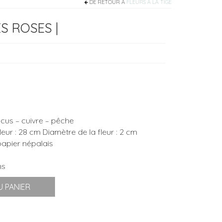
DE RETOUR À
FLEURS À LA TIGE
S ROSES |
scus – cuivre – pêche
leur : 28 cm Diamètre de la fleur : 2 cm
 papier népalais
ns
 PANIER