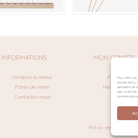
€
€
INFORMATIONS
MON COMPTE
Livraison & retour
Mon Compte
Pour offrir le
stocker et/ou 
Points de vente
Mes command
permettra de t
site. Le fait 
Contactez-nous
Panier
caractéristique
Ac
Plan du site
Politique de 