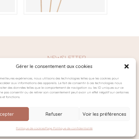
€
NEWSLETTER
Gérer le consentement aux cookies
s meilleures expériences, nous utilisons des technologies telles que les cookies pour
accéder aux informations des appareils. Le fait de consentir à ces technologies nous
es
raiter des données telles que le comportement de navigation ou les ID uniques sur ce
de ne pas consentir ou de retirer son consentement peut avoir un effet négatif sur certaines
s et fonctions.
cepter
Refuser
Voir les préférences
confidentialité
Cookies
Conditions générales de vente
Politique de cookies
Page Politique de confidentialité