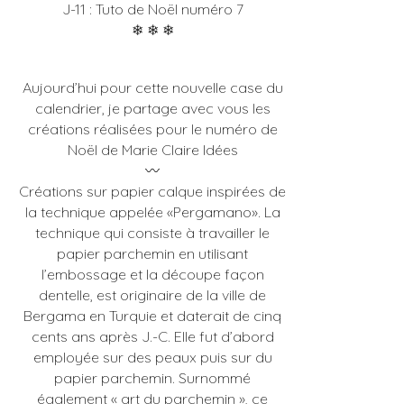
J-11 : Tuto de Noël numéro 7
Les Ateliers
❄︎ ❄︎ ❄︎
Aujourd’hui pour cette nouvelle case du
calendrier, je partage avec vous les
créations réalisées pour le numéro de
Noël de Marie Claire Idées
〰️
Créations sur papier calque inspirées de
la technique appelée «Pergamano». La
technique qui consiste à travailler le
papier parchemin en utilisant
l’embossage et la découpe façon
dentelle, est originaire de la ville de
Bergama en Turquie et daterait de cinq
cents ans après J.-C. Elle fut d’abord
employée sur des peaux puis sur du
papier parchemin. Surnommé
également « art du parchemin », ce